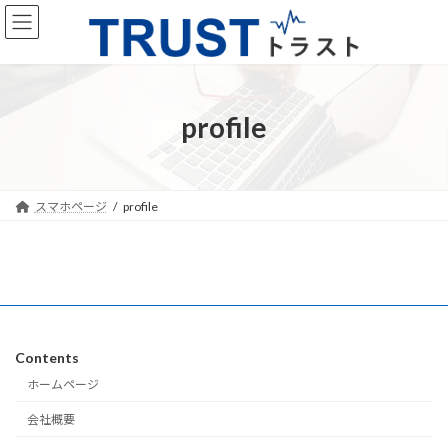
コ
ナ
ン
ビ
テ
ゲ
ン
ー
ツ
シ
へ
ョ
profile
ス
ン
キ
に
ッ
移
プ
動
スマホページ
profile
Contents
ホームページ
会社概要