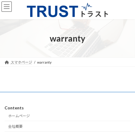
コ
ナ
ン
ビ
テ
ゲ
ン
ー
ツ
シ
へ
ョ
warranty
ス
ン
キ
に
ッ
移
プ
動
スマホページ
warranty
Contents
ホームページ
会社概要